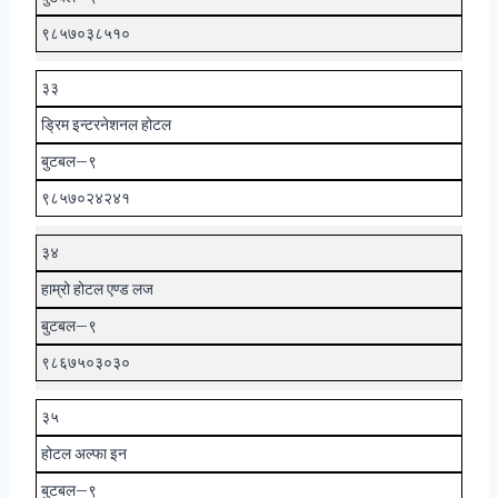
९८५७०३८५१०
३३
ड्रिम इन्टरनेशनल होटल
बुटबल–९
९८५७०२४२४१
३४
हाम्रो होटल एण्ड लज
बुटबल–९
९८६७५०३०३०
३५
होटल अल्फा इन
बुटबल–९