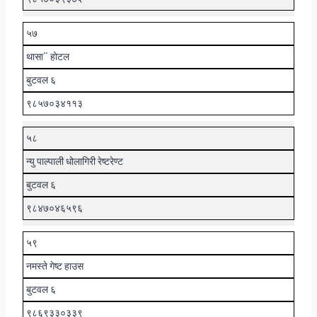
५७
थासा¨ होटल
बुटवल ६
९८५७०३४११३
५८
न्यु पाल्पाली धोलागिरी रेष्टरेण्ट
बुटवल ६
९८४७०४६५९६
५९
नमस्ते गेष्ट हाउस
बुटवल ६
९८६९३३०३३९