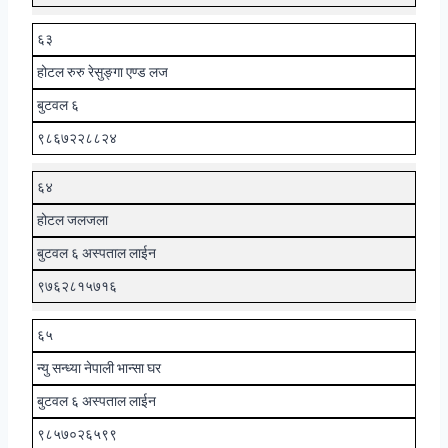
६३
होटल रुरु रेसुङ्गा एण्ड लज
बुटवल ६
९८६७२२८८२४
६४
होटल जलजला
बुटवल ६ अस्पताल लाईन
९७६२८१५७१६
६५
न्यु सन्ध्या नेपाली भान्सा घर
बुटवल ६ अस्पताल लाईन
९८५७०२६५९९