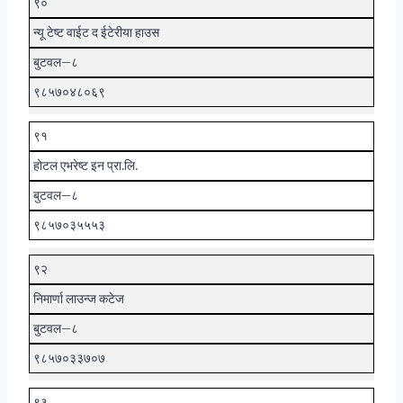
९०
न्यू टेष्ट वाईट द ईटेरीया हाउस
बुटवल–८
९८५७०४८०६९
९१
होटल एभरेष्ट इन प्रा.लि.
बुटवल–८
९८५७०३५५५३
९२
निमार्णा लाउन्ज कटेज
बुटवल–८
९८५७०३३७०७
९३