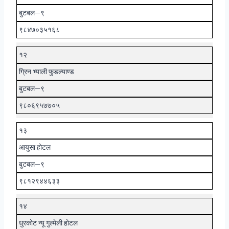
बुटबल–९
९८४७०३५१६८
१२
ग्रिन भ्याली फुडल्याण्ड
बुटबल–९
९८०६९५७७०५
१३
आयुसा होटल
बुटबल–९
९८१२९४४६३३
१४
धुरकोट न्यू गुल्मेली होटल