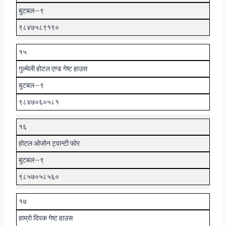
बुटबल–९
९८४७५८९१९०
१५
गुल्मेली होटल एण्ड गेष्ट हाउस
बुटबल–९
९८४७०६०५८१
१६
होटल ओजोन ट्वान्टी फोर
बुटबल–९
९८५७०५८५६०
१७
हाम्रो दिपक गेष्ट हाउस