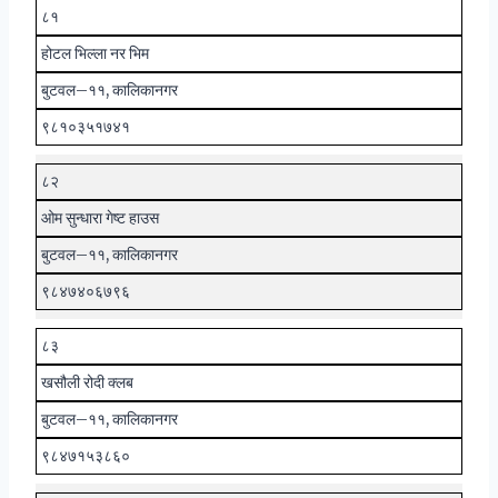
८१
होटल भिल्ला नर भिम
बुटवल–११, कालिकानगर
९८१०३५१७४१
८२
ओम सुन्धारा गेष्ट हाउस
बुटवल–११, कालिकानगर
९८४७४०६७९६
८३
खसौली रोदी क्लब
बुटवल–११, कालिकानगर
९८४७१५३८६०