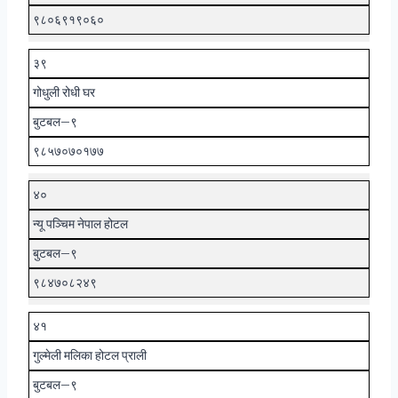
९८०६९१९०६०
३९
गोधुली रोधी घर
बुटबल–९
९८५७०७०१७७
४०
न्यू पञ्चिम नेपाल होटल
बुटबल–९
९८४७०८२४९
४१
गुल्मेली मलिका होटल प्राली
बुटबल–९