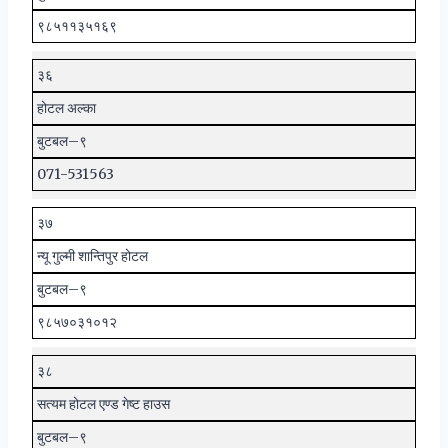
९८५११३५१६९
३६
होटल अल्का
बुटबल–९
071-531563
३७
न्यू गुल्मी शान्तिपुर होटल
बुटबल–९
९८५७०३१०१२
३८
सत्यम होटल एण्ड गेष्ट हाउस
बुटबल–९