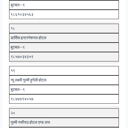
बुटबल–९
९८६१०३४५६३
१८
डार्सिस इन्टरनेशनल होटल
बुटबल–९
९८५७०३४३५९
१९
न्यू लक्ष्मी गुल्मी हुगेंली होटल
बुटबल–९
९८४७४९४०५७
२०
गुल्मी नयाँगाउ होटल एण्ड लज