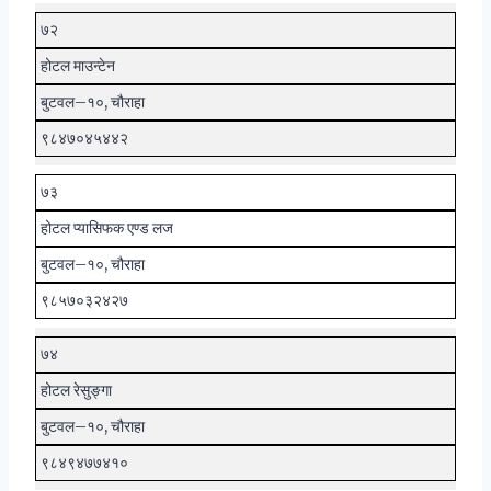
७२
होटल माउन्टेन
बुटवल–१०, चौराहा
९८४७०४५४४२
७३
होटल प्यासिफक एण्ड लज
बुटवल–१०, चौराहा
९८५७०३२४२७
७४
होटल रेसुङ्गा
बुटवल–१०, चौराहा
९८४९४७७४१०