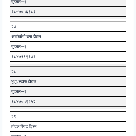
बुटबल–९
९८५७०५६३८९
२७
अर्घाखाँची उमा होटल
बुटबल–९
९८४७१९९९७६
२८
भु.पु. स्टाफ होटल
बुटबल–९
९८४७०५९८५२
२९
होटल स्विट ड्रिम