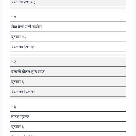
९८११४२१४८३
५१
लेक बेसी पार्टी प्यालेस
बुटवल १२
९८५७०३१५३४
५२
बेल्वॉसे होटल एण्ड लाज
बुटवल ६
९८४७१९८७५४
५३
होटल ग्राण्ड
बुटवल ६