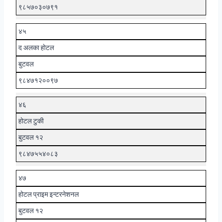
९८५७०३०७९१
४५
द अलका होटल
बुटवल
९८४७१२००९७
४६
होटल टुकी
बुटवल १२
९८४७५५४०८३
४७
होटल प्राइम इन्टरनेशनल
बुटवल १२