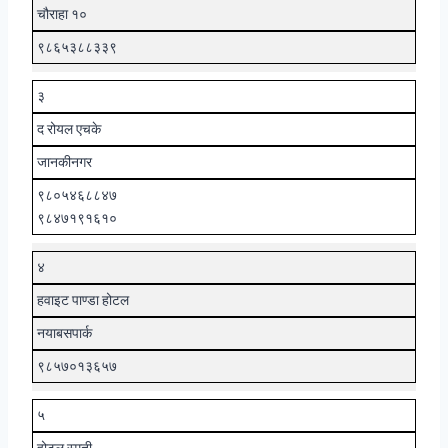
चौराहा १०
९८६५३८८३३९
३
द रोयल एचके
जानकीनगर
९८०५४६८८४७
९८४७१९१६१०
४
हवाइट पाण्डा होटल
नयाबसपार्क
९८५७०१३६५७
५
होटल स्मृती