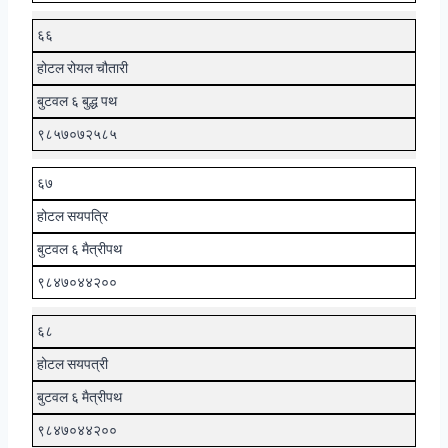
६६
होटल रोयल चौतारी
बुटवल ६ बुद्ध पथ
९८५७०७२५८५
६७
होटल सयपत्रि
बुटवल ६ मैत्रीपथ
९८४७०४४२००
६८
होटल सयपत्री
बुटवल ६ मैत्रीपथ
९८४७०४४२००