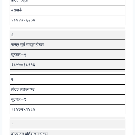
बसपार्क
९८४४७९६२३४
६
चन्द्र सूर्य रामपूर होटल
बुटबल–९
९८५७०३८११६
७
होटल हाइल्याण्ड
बुटबल–९
९८४७२५१४६४
८
ढोरपाटन बुर्तिवाङ्ग होटल