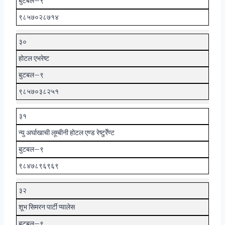
बुटबल–९
९८५७०२८७१४
३०
होटल एभरेष्ट
बुटबल–९
९८५७०३८२५१
३१
न्यु अर्घाखाची लूम्बीनी होटल एण्ड रेष्टुरेँण्ट
बुटबल–९
९८४७८९६९६९
३२
शूभ सिमरन पार्टी प्यालेस
बुटबल–९