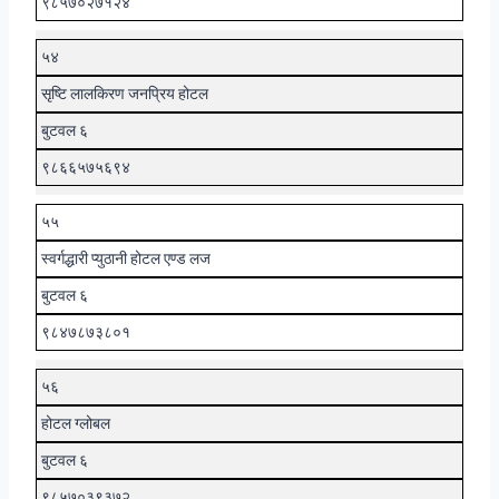
९८५७०२७१२४
५४
सृष्टि लालकिरण जनप्रिय होटल
बुटवल ६
९८६६५७५६९४
५५
स्वर्गद्धारी प्युठानी होटल एण्ड लज
बुटवल ६
९८४७८७३८०१
५६
होटल ग्लोबल
बुटवल ६
९८५७०३९३७२