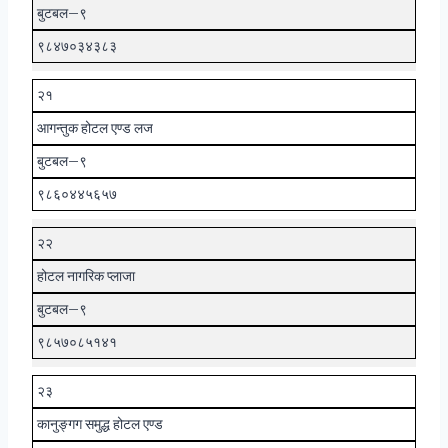
बुटबल–९
९८४७०३४३८३
२१
आगन्तुक होटल एण्ड लज
बुटबल–९
९८६०४४५६५७
२२
होटल नागरिक प्लाजा
बुटबल–९
९८५७०८५१४१
२३
कानुङ्गग समुद्ध होटल एण्ड