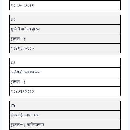
९८५७०५७८६९
४२
गुल्मेली मालिका होटल
बुटबल–९
९८४२८००६८०
४३
आर्दश होटल एण्ड लज
बुटबल–९
९८४७२९३९९३
४४
होटल हिमालयन याक
बुटबल–९, कालिकानगर