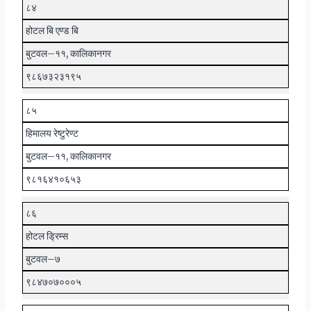
८४
होटल बि एण्ड बि
बुटवल–११, कालिकानगर
९८६७३२३१९५
८५
हिमालय रेष्टुरेण्ट
बुटवल–११, कालिकानगर
९८१६४१०६५३
८६
होटल ड्रिम्स
बुटवल–७
९८४७०७०००५