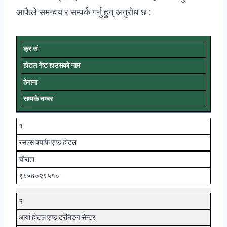
आफैले समन्वय र सम्पर्क गर्नु हुन् अनुरोध छ :
क्र सं
होटल गेष्ट हाउसको नाम
ठेगाना
सम्पर्क नम्बर
१
रसल्स क्याफै एण्ड होटल
चौराहा
९८५७०२९५१०
२
आर्या होटल एण्ड ट्रेनिङग सेन्टर