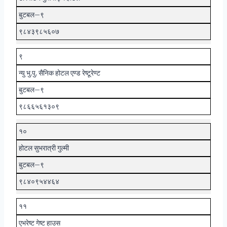
बुटबल–९
९८४३९८५६०७
९
न्यु भु.पु. सैनिक होटल एण्ड रेष्टूरेण्ट
बुटबल–९
९८६६५६१३०९
१०
होटल सुभरात्री गुल्मी
बुटबल–९
९८४०९५४४६४
११
एभरेष्ट गेष्ट हाउस