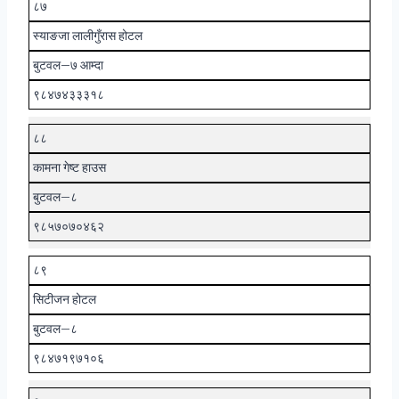
८७
स्याङजा लालीगुँरास होटल
बुटवल–७ आम्दा
९८४७४३३३१८
८८
कामना गेष्ट हाउस
बुटवल–८
९८५७०७०४६२
८९
सिटीजन होटल
बुटवल–८
९८४७१९७१०६