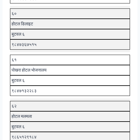
६०
होटल डिलाइट
बुटवल ६
९८४७३६७५१५
६१
पोखरा होटल भोजनालय
बुटवल ६
९८४७१३२२८३
६२
होटल मलमला
बुटवल ६
९८६५१२९१८४