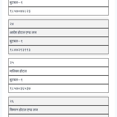
बुटबल–९
९८५७०७४८२३
२४
आर्दश होटल एण्ड लज
बुटबल–९
९८४७२९३९९३
२५
मालिका होटल
बुटबल–९
९८५७०३६५३७
२६
सिमरन होटल एण्ड लज