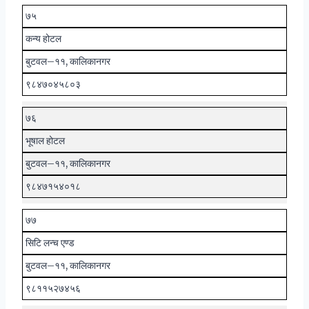
७५
कन्य होटल
बुटवल–११, कालिकानगर
९८४७०४५८०३
७६
भूषाल होटल
बुटवल–११, कालिकानगर
९८४७१५४०१८
७७
सिटि लन्च एण्ड
बुटवल–११, कालिकानगर
९८११५२७४५६