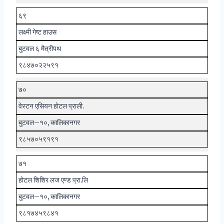
६९
लक्ष्मी गेष्ट हाउस
बुटवल ६ मैत्रीपथ
९८४७०२२५९१
७०
वेस्टन एसियन होटल प्राली.
बुटवल–१०, कालिकानगर
९८५७०५९१९१
७१
होटल शिशिर लज एण्ड प्रा.लि
बुटवल–१०, कालिकानगर
९८१७४५९८४१