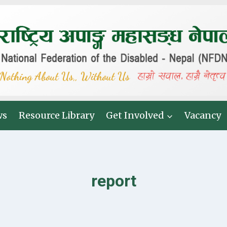
ws
Resource Library
Get Involved
Vacancy
report