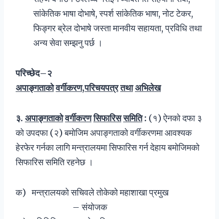
सांकेतिक भाषा दोभाषे, स्पर्श सांकेतिक भाषा, नोट टेकर,
फिङ्गर ब्रेल दोभाषे जस्ता मानवीय सहायता, प्रविधि तथा
अन्य सेवा सम्झनु पर्छ ।
परिच्छेद
–
२
अपाङ्गताको
वर्गीकरण
,
परिचयपत्र
तथा
अभिलेख
३
.
अपाङ्गताको
वर्गीकरण
सिफारिस
समिति
:
(१) ऐनको दफा ३
को उपदफा (२) बमोजिम अपाङ्गताको वर्गीकरणमा आवश्यक
हेरफेर गर्नका लागि मन्त्रालयमा सिफारिस गर्न देहाय बमोजिमको
सिफारिस समिति रहनेछ ।
क) मन्त्रालयको सचिवले तोकेको महाशाखा प्रमुख
– संयोजक