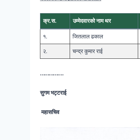
क्र.स.
उम्मेदवारको नाम थर
१.
जितलाल ढकाल
२.
चन्द्र कुमार राई
…………….
सुगम भट्टराई
महासचिव