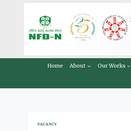
Skip
to
content
Home
About
Our Works
VACANCY