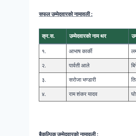
सफल उम्मेदवारको नामावली :
क्र.स.
उम्मेदवारको नाम थर
उम
१.
आभाष कार्की
लम
२.
पार्वती आले
बि
३.
सरोजा भण्डारी
ति
४.
राम शंकर यादव
घो
बैकल्पिक उम्मेदवारको नामावली :