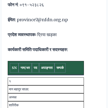
फोन नं
: ०९१-५२३८२६
ईमेल:
province7@nfdn.org.np
प्रदेश व्यवस्थापकः
प्रिया खड्का
कार्यकारी समिति पदाधिकारी र सदस्यहरु:
SN
नाम/थर
पद
अपाङ्गता
सम्पर्क
१
मान बहादुर साउद
अध्यक्ष
शारिरीक