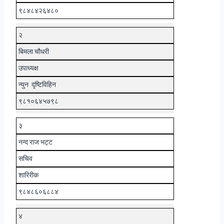
९८४८४२६४८०
२
बिमला चौधरी
उपाध्यक्ष
न्युन दृष्टिविहिन
९८१०६४५७९८
३
नन्द राज भट्ट
सचिव
शारिरीक
९८४८६०६८८४
४