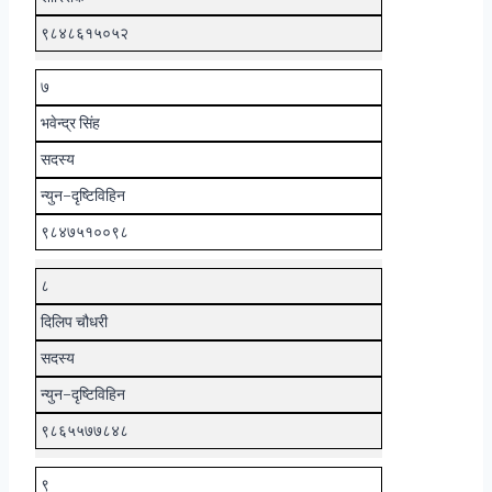
९८४८६१५०५२
७
भवेन्द्र सिंह
सदस्य
न्युन-दृष्टिविहिन
९८४७५१००९८
८
दिलिप चौधरी
सदस्य
न्युन-दृष्टिविहिन
९८६५५७७८४८
९