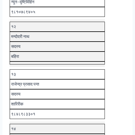
न्युन-दृष्टिविहिन
९८१०७८९४०५
१२
मन्दोदरी नाथ
सदस्य
बहिरा
१३
राजेन्द्र प्रसाद पन्त
सदस्य
शारिरीक
९८४८९८३३०१
१४