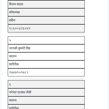
बिजय साउद
कोषाध्यक्ष
बहिरा
९८६००३२६०४१
५
जानकी कुमारी सिंह
सदस्य
शारिरीक
९७४७१५१७८९
६
नरेन्द्र प्रसाद जैसी
सदस्य
शारिरीक