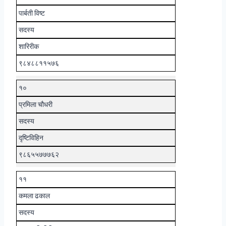
पार्बती विष्ट
सदस्य
शारिरीक
९८४८८११५७६
१०
प्रमिला चौधरी
सदस्य
दृष्टिविहिन
९८६५५७७७६२
११
कमला ढकाल
सदस्य