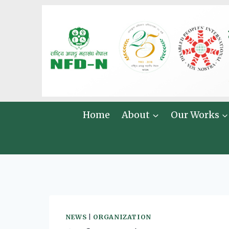
Skip
to
content
Home
About
Our Works
NEWS
|
ORGANIZATION