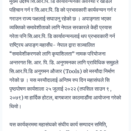
मुख्य उद्देश्य सि.आर.पि. डि कार्यावन्यनको अवस्था र खाडल
पहिचान गर्न र सि.आर.पि. डि को प्रभावकारी कार्यवन्यन गर्न र
गराउन राज्य पक्षलाई सघाउनु रहेको छ । अपाङ्गता भएका
व्यक्तिको समावेशीताको लागि नेपाल सरकारले केही प्रयास
गरेता पनि सि.आर.पि. डि कार्यावन्यनलाई थप प्रभावकारी गर्न
राष्ट्रिय अपाङ्ग महासँघ- नेपाल द्वारा सञ्चालित
“समावेशीकरणको लागि कृयाशिलता” नामक परियोजना
अन्तरगत सि. आर. पि. डि. अनुगमनका लागि प्राविधिक समुहले
सि.आर.पि.डि अनुगमन औजार (Tools) को मस्यौदा निर्माण
गरेको छ । यस मस्यौदालाई अन्तिम रुप दिन महासंघले सि
पृष्ठपोषण कार्यशाला २५ जुलाई २०२२ (तपसिल साउन ९ ,
२०७९) मा हार्दिक होटल, बागबजार काठमाडौंमा आयोजना गरेको
थियो।
यस कार्यक्रममा महासंघको संघीय कार्य सम्पादन समिति,