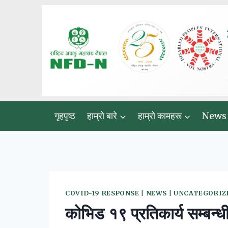
Skip
to
content
गृहपृष्ठ
हाम्रो बारे
हाम्रो कामहरू
News
COVID-19 RESPONSE
|
NEWS
|
UNCATEGORIZ
कोभिड १९ प्रतिकार्य सम्बन्ध