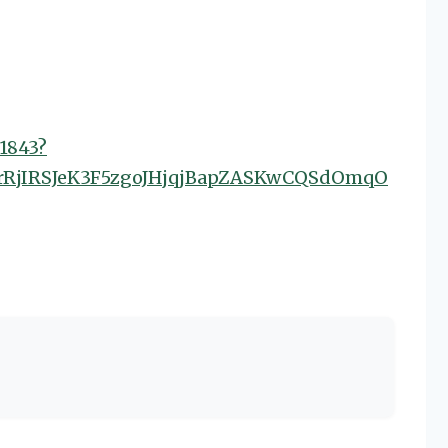
1843?
rRjIRSJeK3F5zgoJHjqjBapZASKwCQSdOmqO