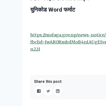
युनिकोड Word फर्माट
https://mofaga.gov.np/news-notice/
fbclid=IwAR0RmbdMoB4nIAUgESv
n22I
Share this post: