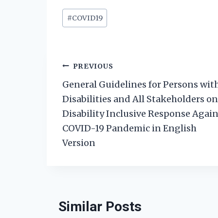
Post
#
COVID19
Tags:
Post
PREVIOUS
General Guidelines for Persons wit
navigation
Disabilities and All Stakeholders on
Disability Inclusive Response Again
COVID-19 Pandemic in English
Version
Similar Posts