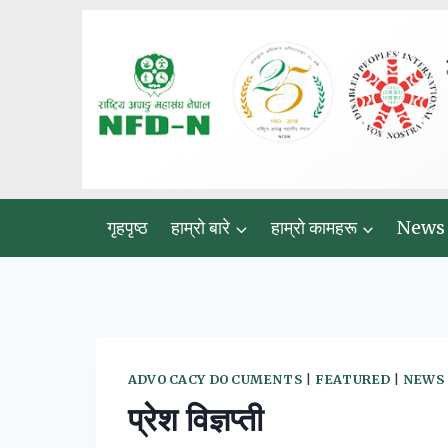
Skip
to
content
गृहपृष्ठ
हाम्रो बारे
हाम्रो कामहरू
News
ADVOCACY DOCUMENTS
|
FEATURED
|
NEWS
प्रेश विज्ञप्ती