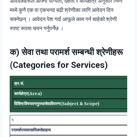
आवेदकहरूले आफ्नो योग्यता, दक्षता र कार्यक्षेत्र अनुसार निम्न
मध्ये कुनै एक वा एकभन्दा बढी श्रेणीका लागि आवेदन दिन
सक्नेछन् । आवेदन पेश गर्दा आफूले काम गर्न चाहेको श्रेणी
स्पष्ट रूपमा चयन गर्नुपर्नेछ ।
क) सेवा तथा परामर्श सम्बन्धी श्रेणीहरू
(Categories for Services)
क्र
.
सं
.
कार्यक्षेत्र
(Area)
विशिष्ट
विषयवस्तु
तथा
सेवा
विवरण
(Subject & Scope)
१
परामर्श
र
व्यावसायिक
सेवाहरू