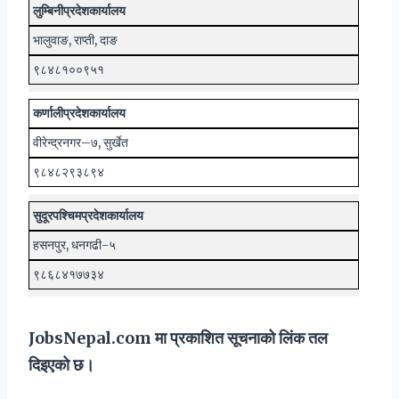
लुम्बिनी
प्रदेश
कार्यालय
भालुवाङ, राप्ती, दाङ
९८४८१००९५१
कर्णाली
प्रदेश
कार्यालय
वीरेन्द्रनगर–७, सुर्खेत
९८४८२९३८९४
सुदूरपश्चिम
प्रदेश
कार्यालय
हसनपुर, धनगढी-५
९८६८४१७७३४
JobsNepal.com मा प्रकाशित सूचनाको लिंक तल
दिइएको छ।