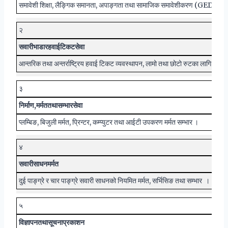
समावेशी शिक्षा, लैङ्गिक समानता, अपाङ्गता तथा सामाजिक समावेशीकरण (GEDSI), PIL
२
सवारी
भाडा
र
हवाई
टिकट
सेवा
आन्तरिक तथा अन्तर्राष्ट्रिय हवाई टिकट व्यवस्थापन, लामो तथा छोटो रुटका लागि भाडा
३
निर्माण
,
मर्मत
तथा
सम्भार
सेवा
प्लम्बिङ, बिजुली मर्मत, प्रिन्टर, कम्प्युटर तथा आईटी उपकरण मर्मत सम्भार ।
४
सवारी
साधन
मर्मत
दुई पाङ्ग्रे र चार पाङ्ग्रे सवारी साधनको नियमित मर्मत, सर्भिसिङ तथा सम्भार ।
५
विज्ञापन
तथा
सूचना
प्रकाशन