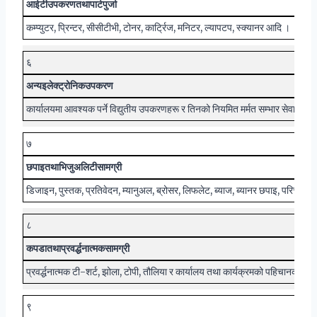
आईटी
उपकरण
तथा
पार्टपुर्जा
कम्प्युटर, प्रिन्टर, सीसीटीभी, टोनर, कार्ट्रिज, मनिटर, ल्यापटप, स्क्यानर आदि ।
६
अन्य
इलेक्ट्रोनिक
उपकरण
कार्यालयमा आवश्यक पर्ने विद्युतीय उपकरणहरू र तिनको नियमित मर्मत सम्भार सेवा ।
७
छपाइ
तथा
भिजुअलिटी
सामग्री
डिजाइन, पुस्तक, प्रतिवेदन, म्यानुअल, ब्रोसर, लिफलेट, ब्याज, ब्यानर छपाइ, परिचयपत्
८
कपडा
तथा
प्रवर्द्धनात्मक
सामग्री
प्रवर्द्धनात्मक टी-शर्ट, झोला, टोपी, तौलिया र कार्यालय तथा कार्यक्रमको पहिचानका ल
९