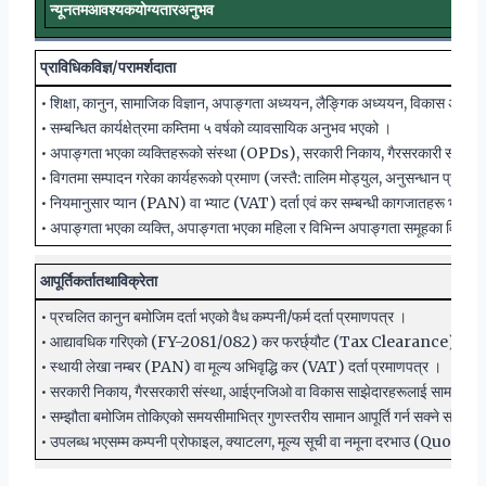
न्यूनतम
आवश्यक
योग्यता
र
अनुभव
प्राविधिक
विज्ञ
/
परामर्शदाता
• शिक्षा, कानुन, सामाजिक विज्ञान, अपाङ्गता अध्ययन, लैङ्गिक अध्ययन, विकास अध्ययन, अन
• सम्बन्धित कार्यक्षेत्रमा कम्तिमा ५ वर्षको व्यावसायिक अनुभव भएको ।
• अपाङ्गता भएका व्यक्तिहरूको संस्था (OPDs), सरकारी निकाय, गैरसरकारी संस्था
• विगतमा सम्पादन गरेका कार्यहरूको प्रमाण (जस्तै: तालिम मोड्युल, अनुसन्धान प्रतिवेदन,
• नियमानुसार प्यान (PAN) वा भ्याट (VAT) दर्ता एवं कर सम्बन्धी कागजातहरू भएको 
• अपाङ्गता भएका व्यक्ति, अपाङ्गता भएका महिला र विभिन्न अपाङ्गता समूहका विज्ञहरू
आपूर्तिकर्ता
तथा
विक्रेता
• प्रचलित कानुन बमोजिम दर्ता भएको वैध कम्पनी/फर्म दर्ता प्रमाणपत्र ।
• आद्यावधिक गरिएको (FY-2081/082) कर फरर्छ्यौट (Tax Clearance) प्रमा
• स्थायी लेखा नम्बर (PAN) वा मूल्य अभिवृद्धि कर (VAT) दर्ता प्रमाणपत्र ।
• सरकारी निकाय, गैरसरकारी संस्था, आईएनजिओ वा विकास साझेदारहरूलाई सामान वा सेवा
• सम्झौता बमोजिम तोकिएको समयसीमाभित्र गुणस्तरीय सामान आपूर्ति गर्न सक्ने संस्थागत
• उपलब्ध भएसम्म कम्पनी प्रोफाइल, क्याटलग, मूल्य सूची वा नमूना दरभाउ (Quotat