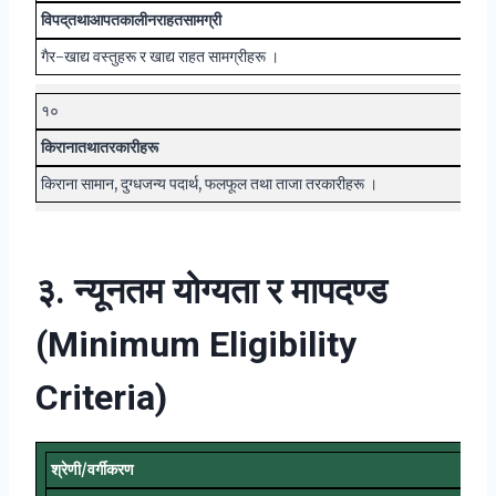
विपद्
तथा
आपतकालीन
राहत
सामग्री
गैर-खाद्य वस्तुहरू र खाद्य राहत सामग्रीहरू ।
१०
किराना
तथा
तरकारीहरू
किराना सामान, दुग्धजन्य पदार्थ, फलफूल तथा ताजा तरकारीहरू ।
३. न्यूनतम योग्यता र मापदण्ड
(Minimum Eligibility
Criteria)
श्रेणी
/
वर्गीकरण