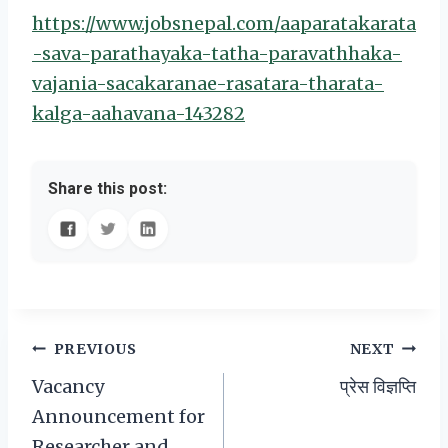
https://www.jobsnepal.com/aaparatakarata
-sava-parathayaka-tatha-paravathhaka-
vajania-sacakaranae-rasatara-tharata-
kalga-aahavana-143282
Share this post:
Post
PREVIOUS
NEXT
Vacancy
प्रेस विज्ञप्ति
navigation
Announcement for
Researcher and