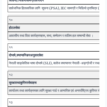
अडियो
/
भिडियो
सामग्री
उत्पादन
सार्वजनिक हितकारिका लागि सूचना (PSA), IEC सामग्री र भिडियो वृत्तचित्र (
१०
होटल
सेवा
आवासीय तथा दिवा कार्यक्रमहरू, सभा, सम्मेलन र तालिम हल सम्बन्धी सेवा ।
११
दोभाषे
,
क्याप्सनिङ
र
अनुवाद
सेवा
नेपाली साङ्केतिक भाषा दोभाषे (SLI), क्लोज क्याप्सनर नेपाली-अङ्ग्रेजी र स्थानीय 
१२
सुरक्षा
तथा
कुरियर
सेवाहरू
कार्यालय तथा कार्यक्रमका लागि सुरक्षा गार्ड र आन्तरिक एवं अन्तर्राष्ट्रिय कुरियर सेवा ।
१३