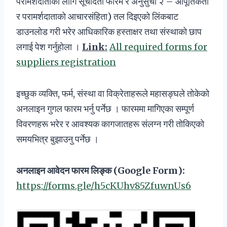
परामर्शदाताको लागि सूचीदर्ता फारम र अनुसुची २ – आपूर्तिकर्ता
र परामर्शदाताको आचारसंहिता) तल दिइएको लिंकबाट
डाउनलोड गरी भरेर आधिकारिक हस्ताक्षर तथा संस्थाको छाप
लगाई पेश गर्नुहोला ।
Link:
All required forms for
suppliers registration
इच्छुक व्यक्ति, फर्म, संस्था वा विक्रेताहरूले महासङ्घले तोकेको
अनलाइन गुगल फारम भर्नु पर्नेछ । फारममा मागिएका सम्पूर्ण
विवरणहरू भरेर र आवश्यक कागजातहरू संलग्न गरी तोकिएको
समयभित्र बुझाउनु पर्नेछ ।
अनलाइन
आवेदन
फारम
लिङ्क
(Google Form):
https://forms.gle/h5cKUhv85ZfuwnUs6