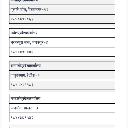
प्रगति टोल, विराटनगर-१२
९८४००१५८६९
मधेश
प्रदेश
कार्यालय
भ्रमरपुरा चोक, जनकपुर-४
९८४००१५००६
बागमती
प्रदेश
कार्यालय
वासुदेवमार्ग, हेटौंडा-२
९८४५२२११८९
गण्डकी
प्रदेश
कार्यालय
रत्नचोक, पोखरा–७
९८४४३७१५३२