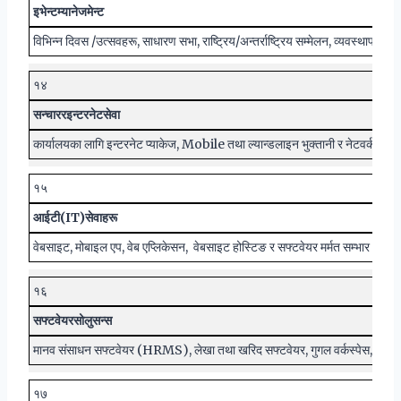
इभेन्ट
म्यानेजमेन्ट
विभिन्न दिवस /उत्सवहरू, साधारण सभा, राष्ट्रिय/अन्तर्राष्ट्रिय सम्मेलन, व्यवस्थापन ।
१४
स
न्चार
र
इन्टरनेट
सेवा
कार्यालयका लागि इन्टरनेट प्याकेज, Mobile तथा ल्यान्डलाइन भुक्तानी र नेटवर्क मर्मत
१५
आईटी
(IT)
सेवाहरू
वेबसाइट, मोबाइल एप, वेब एप्लिकेसन, वेबसाइट होस्टिङ र सफ्टवेयर मर्मत सम्भार ।
१६
सफ्टवेयर
सोलुसन्स
मानव संसाधन सफ्टवेयर (HRMS), लेखा तथा खरिद सफ्टवेयर, गुगल वर्कस्पेस, माइक्
१७