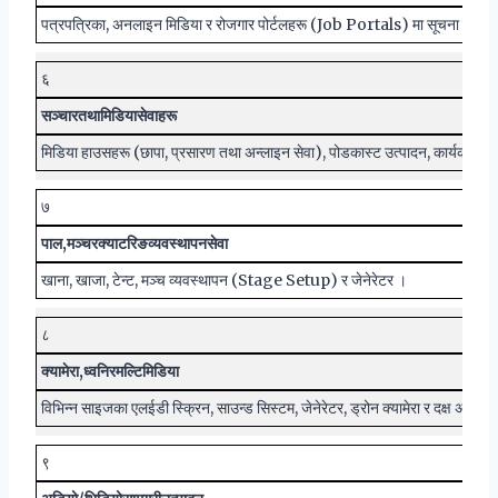
पत्रपत्रिका, अनलाइन मिडिया र रोजगार पोर्टलहरू (Job Portals) मा सूचना तथा विज
६
सञ्चार
तथा
मिडिया
सेवाहरू
मिडिया हाउसहरू (छापा, प्रसारण तथा अन्लाइन सेवा), पोडकास्ट उत्पादन, कार्यक्र
७
पाल
,
मञ्च
र
क्याटरिङ
व्यवस्थापन
सेवा
खाना, खाजा, टेन्ट, मञ्च व्यवस्थापन (Stage Setup) र जेनेरेटर ।
८
क्या
मेरा
,
ध्वनि
र
मल्टिमिडिया
विभिन्न साइजका एलईडी स्क्रिन, साउन्ड सिस्टम, जेनेरेटर, ड्रोन क्यामेरा र दक्ष अपरे
९