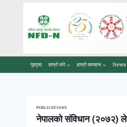
Skip
to
content
गृहपृष्ठ
हाम्रो बारे
हाम्रो कामहरू
News
PUBLICATIONS
नेपालको संविधान (२०७२) ले